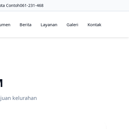
ota Contoh
061-231-468
umen
Berita
Layanan
Galeri
Kontak
M
juan kelurahan