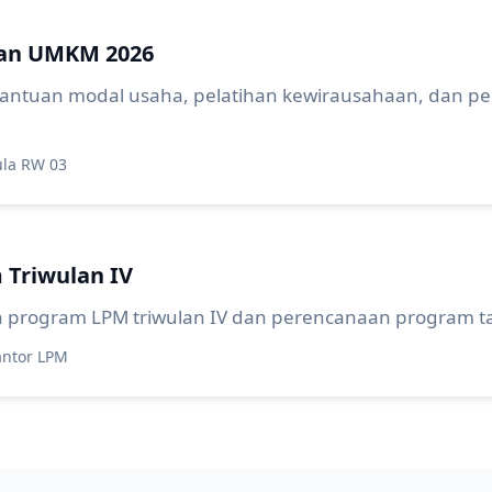
tuan UMKM 2026
 bantuan modal usaha, pelatihan kewirausahaan, dan
ula RW 03
 Triwulan IV
n program LPM triwulan IV dan perencanaan program 
antor LPM