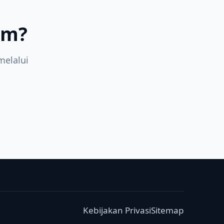
am?
elalui
Kebijakan Privasi
Sitemap